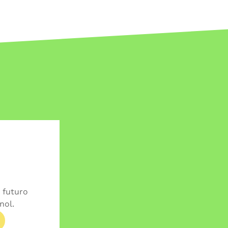
 futuro
nol.