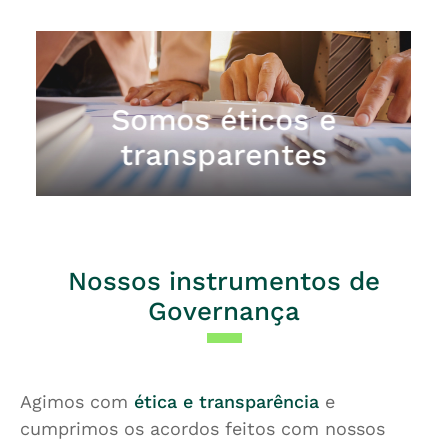
Somos éticos e
Somos éticos e
Somos éticos e
transparentes
transparentes
transparentes
Nossos instrumentos de
Governança
Agimos com
ética e transparência
e
cumprimos os acordos feitos com nossos